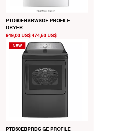
PTD60EBSRWSGE PROFILE
DRYER
Precio
Precio de oferta
949,00 US$
474,50 US$
NEW
PTD60EBPRDG GE PROFILE