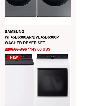
SAMSUNG
WF45B6300AP/DVE45B6300P
WASHER DRYER SET
Precio
Precio de oferta
2298,00 US$
1149,00 US$
NEW