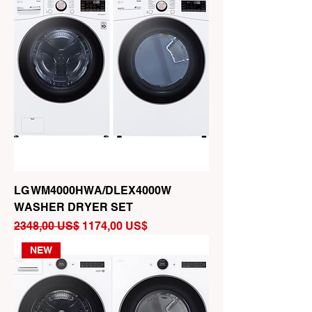
LG WM4000HWA/DLEX4000W
WASHER DRYER SET
Precio
Precio de oferta
2348,00 US$
1174,00 US$
NEW