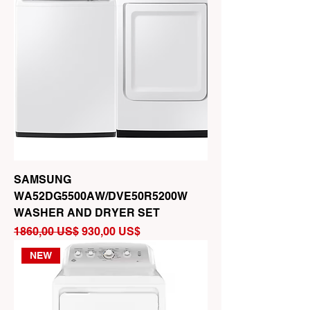
SAMSUNG
WA52DG5500AW/DVE50R5200W
WASHER AND DRYER SET
Precio
Precio de oferta
1860,00 US$
930,00 US$
NEW