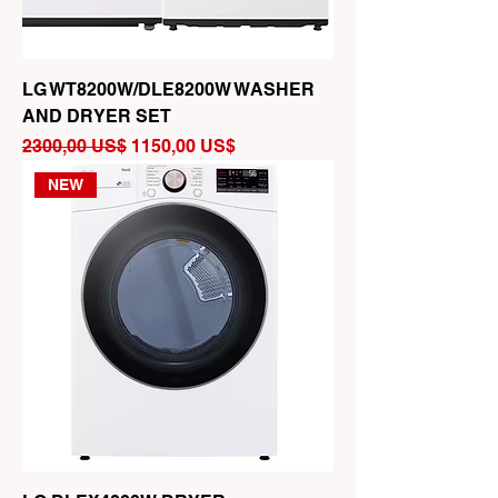
LG WT8200W/DLE8200W WASHER
AND DRYER SET
Precio
Precio de oferta
2300,00 US$
1150,00 US$
NEW