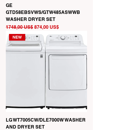
GE
GTD58EBSVWS/GTW485ASWWB
WASHER DRYER SET
Precio
Precio de oferta
1748,00 US$
874,00 US$
NEW
LG WT7005CW/DLE7000W WASHER
AND DRYER SET