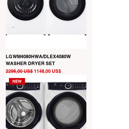
LG WM4080HWA/DLEX4080W
WASHER DRYER SET
Precio
Precio de oferta
2296,00 US$
1148,00 US$
NEW