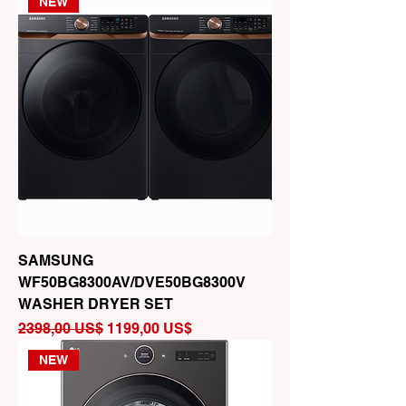
NEW
SAMSUNG
WF50BG8300AV/DVE50BG8300V
WASHER DRYER SET
Precio
Precio de oferta
2398,00 US$
1199,00 US$
NEW