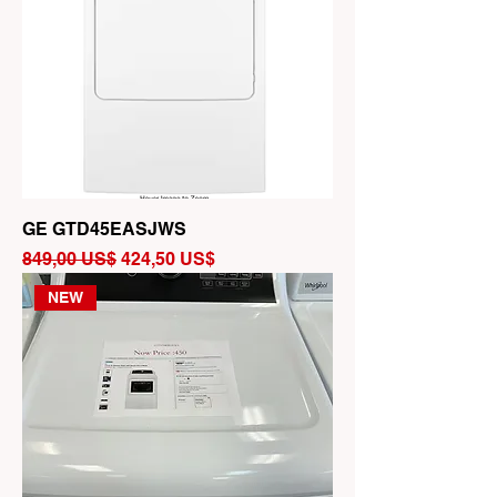
GE GTD45EASJWS
Precio
Precio de oferta
849,00 US$
424,50 US$
NEW