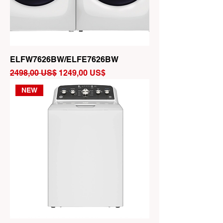
ELFW7626BW/ELFE7626BW
Precio
Precio de oferta
2498,00 US$
1249,00 US$
NEW