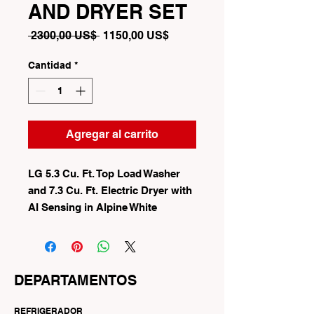
AND DRYER SET
Precio
Precio
 2300,00 US$ 
1150,00 US$
de
oferta
Cantidad
*
Agregar al carrito
LG 5.3 Cu. Ft. Top Load Washer
and 7.3 Cu. Ft. Electric Dryer with
AI Sensing in Alpine White
DEPARTAMENTOS
REFRIGERADOR