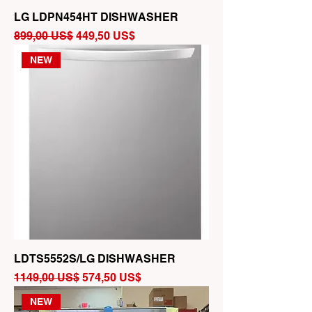
LG LDPN454HT DISHWASHER
Precio
Precio de oferta
899,00 US$
449,50 US$
NEW
LDTS5552S/LG DISHWASHER
Precio
Precio de oferta
1149,00 US$
574,50 US$
NEW