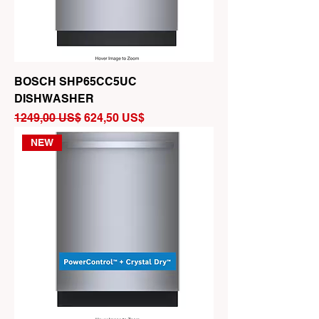
BOSCH SHP65CC5UC
DISHWASHER
Precio
Precio de oferta
1249,00 US$
624,50 US$
NEW