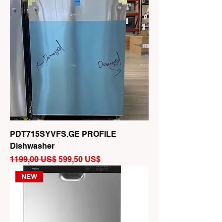
PDT715SYVFS.GE PROFILE
Dishwasher
Precio
Precio de oferta
1199,00 US$
599,50 US$
NEW