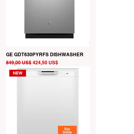
GE GDT630PYRFS DISHWASHER
Precio
Precio de oferta
849,00 US$
424,50 US$
NEW