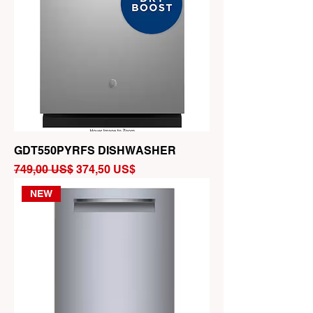
GDT550PYRFS DISHWASHER
Precio
Precio de oferta
749,00 US$
374,50 US$
NEW