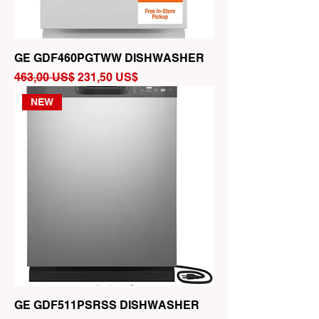
GE GDF460PGTWW DISHWASHER
Precio
Precio de oferta
463,00 US$
231,50 US$
NEW
GE GDF511PSRSS DISHWASHER