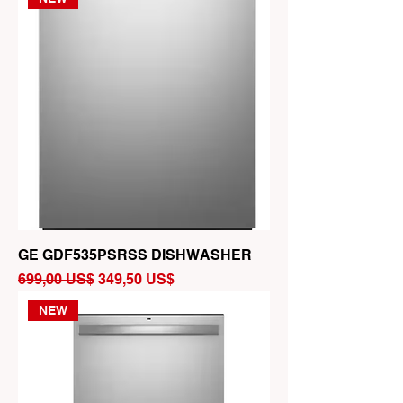
GE GDF535PSRSS DISHWASHER
Precio
Precio de oferta
699,00 US$
349,50 US$
NEW