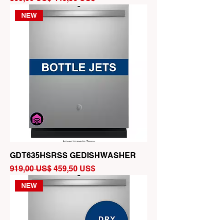
NEW
GDT635HSRSS GEDISHWASHER
Precio
Precio de oferta
919,00 US$
459,50 US$
NEW