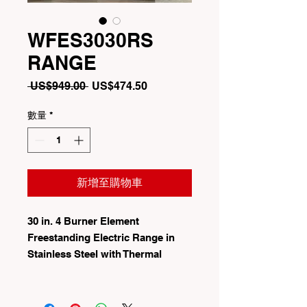
WFES3030RS
RANGE
一
促
 US$949.00 
US$474.50
般
銷
價
價
數量
*
格
格
新增至購物車
30 in. 4 Burner Element
Freestanding Electric Range in
Stainless Steel with Thermal