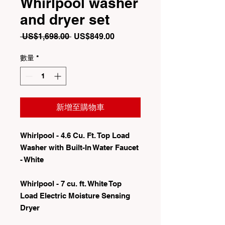
Whirlpool washer
and dryer set
一
促
 US$1,698.00 
US$849.00
般
銷
價
價
數量
*
格
格
新增至購物車
Whirlpool - 4.6 Cu. Ft. Top Load
Washer with Built-In Water Faucet
- White
Whirlpool - 7 cu. ft. White Top
Load Electric Moisture Sensing
Dryer