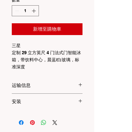
格
格
新增至購物車
三星
定制 29 立方英尺 4 门法式门智能冰
箱，带饮料中心，晨蓝/白玻璃，标
准深度
运输信息
10 英里以内的卡车每次 50 美元，10
安装
英里以外的卡车每英里 2 美元。
冰箱安装费为 30 美元