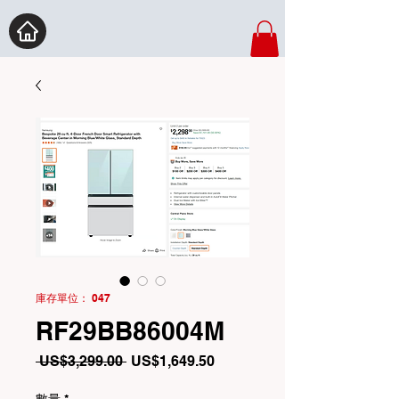
庫存單位： 047
RF29BB86004M
一
促
 US$3,299.00 
US$1,649.50
般
銷
價
價
數量
*