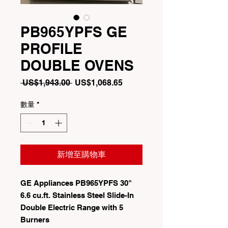
PB965YPFS GE
PROFILE
DOUBLE OVENS
一
促
 US$1,943.00 
US$1,068.65
般
銷
價
價
數量
*
格
格
新增至購物車
GE Appliances PB965YPFS 30"
6.6 cu.ft. Stainless Steel Slide-In
Double Electric Range with 5
Burners