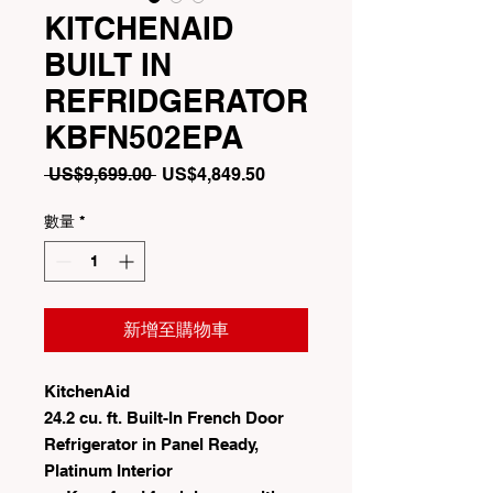
KITCHENAID
BUILT IN
REFRIDGERATOR
KBFN502EPA
一
促
 US$9,699.00 
US$4,849.50
般
銷
價
價
數量
*
格
格
新增至購物車
KitchenAid
24.2 cu. ft. Built-In French Door
Refrigerator in Panel Ready,
Platinum Interior