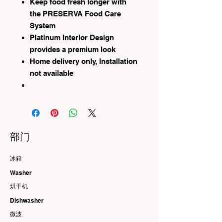
Keep food fresh longer with
the PRESERVA Food Care
System
Platinum Interior Design
provides a premium look
Home delivery only, Installation
not available
部门
冰箱
Washer
烘干机
Dishwasher
微波