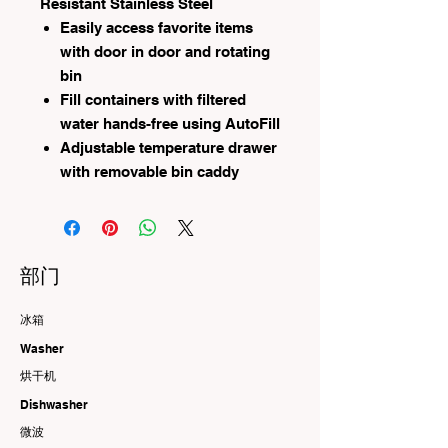
Resistant Stainless Steel
Easily access favorite items
with door in door and rotating
bin
Fill containers with filtered
water hands-free using AutoFill
Adjustable temperature drawer
with removable bin caddy
部门
冰箱
Washer
烘干机
Dishwasher
微波