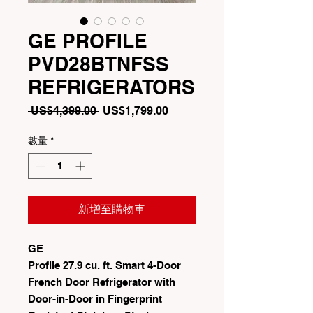
GE PROFILE
PVD28BTNFSS
REFRIGERATORS
一
促
 US$4,399.00 
US$1,799.00
般
銷
價
價
數量
*
格
格
新增至購物車
GE
Profile 27.9 cu. ft. Smart 4-Door
French Door Refrigerator with
Door-in-Door in Fingerprint