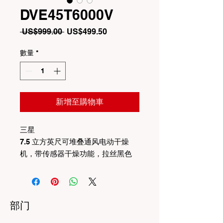
DVE45T6000V
一
促
 US$999.00 
US$499.50
般
銷
價
價
數量
*
格
格
新增至購物車
三星
7.5 立方英尺可堆叠通风电动干燥
机，带传感器干燥功能，拉丝黑色
部门