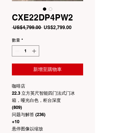
CXE22DP4PW2
一
促
 US$4,799.00 
US$2,799.00
般
銷
價
價
數量
*
格
格
新增至購物車
咖啡店
22.3 立方英尺智能四门法式门冰
箱，哑光白色，柜台深度
(809)
问题与解答 (236)
+10
悬停图像以缩放