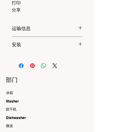
打印
分享
运输信息
10 英里内卡车每趟收费 50 美元，10
安装
英里以上卡车每趟收费 2 美元
冰箱安装费为 30 美元
部门
冰箱
Washer
烘干机
Dishwasher
微波