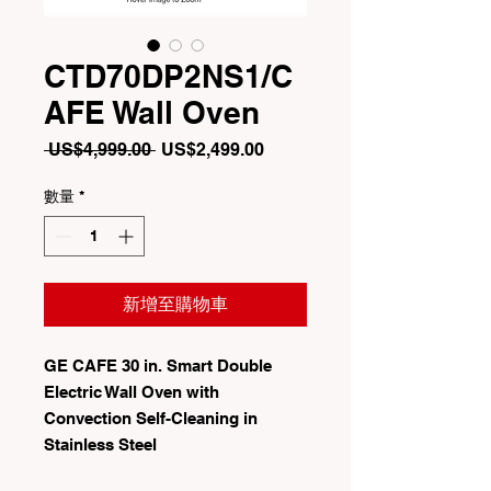
CTD70DP2NS1/C
AFE Wall Oven
一
促
 US$4,999.00 
US$2,499.00
般
銷
價
價
數量
*
格
格
新增至購物車
GE CAFE 30 in. Smart Double
Electric Wall Oven with
Convection Self-Cleaning in
Stainless Steel