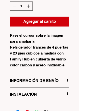
Agregar al carrito
Pase el cursor sobre la imagen
para ampliarla
Refrigerador francés de 4 puertas
y 23 pies cúbicos a medida con
Family Hub en cubierta de vidrio
color carbón y acero inoxidable
INFORMACIÓN DE ENVÍO
$50/VECES PARA CAMIONES A 10
INSTALACIÓN
MILLAS Y $2/MILLAS PARA
CAMIONES
LA TARIFA DE INSTALACIÓN DEL
REFRIGERADOR SERÁ DE $30