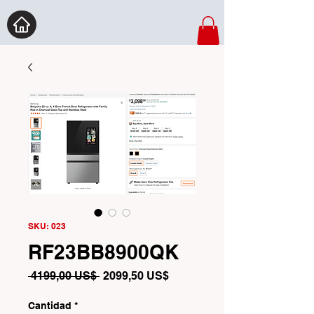
SKU: 023
RF23BB8900QK
Precio
Precio
 4199,00 US$ 
2099,50 US$
de
oferta
Cantidad
*