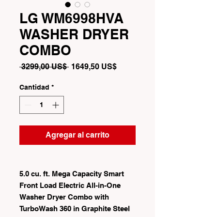
LG WM6998HVA
WASHER DRYER
COMBO
Precio
Precio
 3299,00 US$ 
1649,50 US$
de
oferta
Cantidad
*
Agregar al carrito
5.0 cu. ft. Mega Capacity Smart
Front Load Electric All-in-One
Washer Dryer Combo with
TurboWash 360 in Graphite Steel