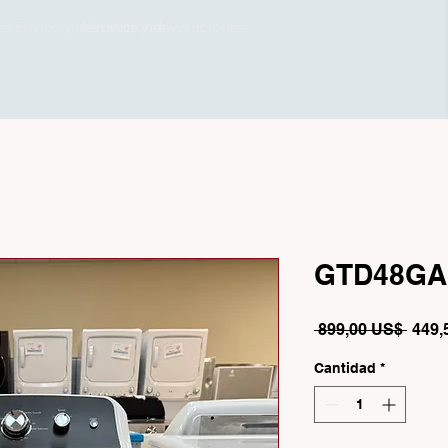
es
Envíos y devoluciones
Envíos y devoluciones
GTD48G
Preci
 899,00 US$ 
449,
Cantidad
*