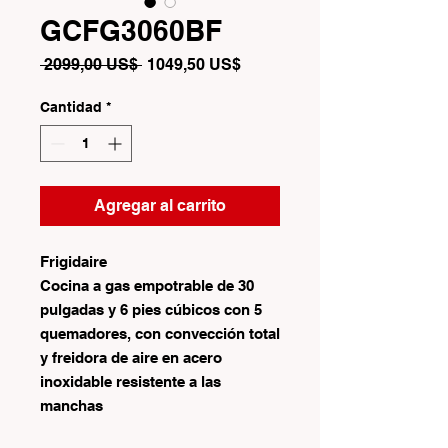
GCFG3060BF
Precio
Precio
 2099,00 US$ 
1049,50 US$
de
oferta
Cantidad
*
Agregar al carrito
Frigidaire
Cocina a gas empotrable de 30
pulgadas y 6 pies cúbicos con 5
quemadores, con convección total
y freidora de aire en acero
inoxidable resistente a las
manchas