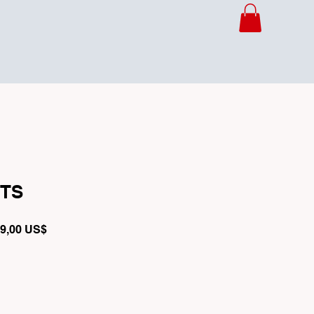
TS
io
Precio
9,00 US$
de
oferta