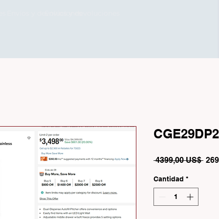
es
Envíos y devoluciones
Envíos y devoluciones
CGE29DP2
Prec
 4399,00 US$ 
269
Cantidad
*