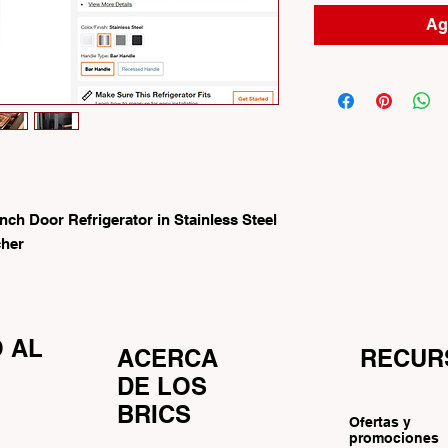
Agr
ench Door Refrigerator in Stainless Steel
cher
O AL
ACERCA
RECUR
DE LOS
BRICS
Ofertas y
promociones