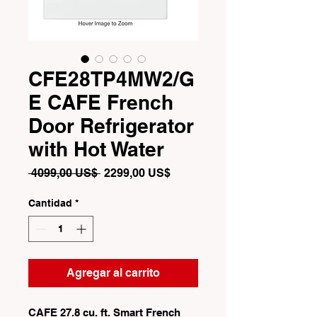
CFE28TP4MW2/G
E CAFE French
Door Refrigerator
with Hot Water
Precio
Precio
 4099,00 US$ 
2299,00 US$
de
oferta
Cantidad
*
Agregar al carrito
CAFE 27.8 cu. ft. Smart French