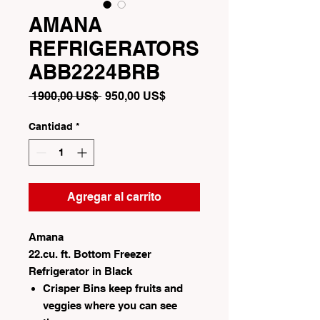
AMANA
REFRIGERATORS
ABB2224BRB
Precio
Precio
 1900,00 US$ 
950,00 US$
de
oferta
Cantidad
*
Agregar al carrito
Amana
22.cu. ft. Bottom Freezer
Refrigerator in Black
Crisper Bins keep fruits and
veggies where you can see